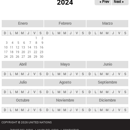
ú
2024
« Prev
Next »
l
s
a
q
p
u
e
a
Enero
Febrero
Marzo
d
s
a
D
L
M
M
J
V
S
D
L
M
M
J
V
S
D
L
M
M
J
V
S
p
1
2
3
4
5
6
7
8
9
r
10
11
12
13
14
15
16
i
17
18
19
20
21
22
23
24
25
26
27
28
29
30
n
Abril
Mayo
Junio
c
i
D
L
M
M
J
V
S
D
L
M
M
J
V
S
D
L
M
M
J
V
S
p
Julio
Agosto
Septiembre
a
D
L
M
M
J
V
S
D
L
M
M
J
V
S
D
L
M
M
J
V
S
l
e
Octubre
Noviembre
Diciembre
s
D
L
M
M
J
V
S
D
L
M
M
J
V
S
D
L
M
M
J
V
S
COPYRIGHT © 2026 UNITED NATIONS