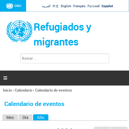
Jump to navigation
ONU
العربية
中文
English
Français
Русский
Español
Refugiados y
migrantes
B
F
u
o
s
r
c
a
m
r

u
l
Inicio
›
Calendario
›
Calendario de eventos
a
Se
r
encuentra
i
Calendario de eventos
usted
o
aquí
d
Mes
Día
Año
(solapa activa)
S
e
b
o