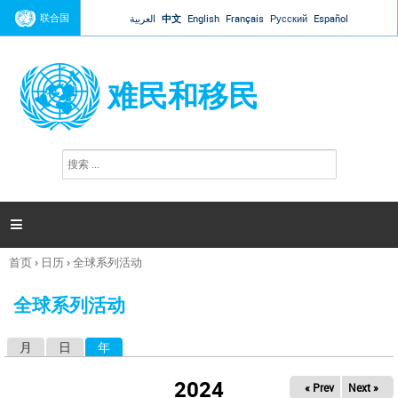
Jump to navigation
联合国
العربية
中文
English
Français
Русский
Español
难民和移民
搜
搜
索
索
表
单

首页
›
日历
›
全球系列活动
你
在
全球系列活动
这
里
月
日
年
（活动标签）
主
标
2024
« Prev
Next »
签