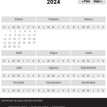
ú
2024
« Prev
Next »
l
s
a
q
p
u
e
a
Enero
Febrero
Marzo
d
s
a
D
L
M
M
J
V
S
D
L
M
M
J
V
S
D
L
M
M
J
V
S
p
1
2
3
4
5
6
7
8
9
10
11
12
13
r
14
15
16
17
18
19
20
i
21
22
23
24
25
26
27
28
29
30
31
n
Abril
Mayo
Junio
c
i
D
L
M
M
J
V
S
D
L
M
M
J
V
S
D
L
M
M
J
V
S
p
Julio
Agosto
Septiembre
a
D
L
M
M
J
V
S
D
L
M
M
J
V
S
D
L
M
M
J
V
S
l
e
Octubre
Noviembre
Diciembre
s
D
L
M
M
J
V
S
D
L
M
M
J
V
S
D
L
M
M
J
V
S
COPYRIGHT © 2026 UNITED NATIONS