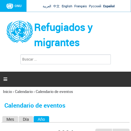
Jump to navigation
ONU
العربية
中文
English
Français
Русский
Español
Refugiados y
migrantes
B
F
u
o
s
r
c
a
m
r

u
l
Inicio
›
Calendario
›
Calendario de eventos
a
Se
r
encuentra
i
Calendario de eventos
usted
o
aquí
d
Mes
Día
Año
(solapa activa)
S
e
b
o