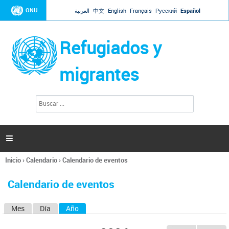
Jump to navigation
ONU
العربية
中文
English
Français
Русский
Español
Refugiados y
migrantes
B
F
u
o
s
r
c
a
m
r

u
l
Inicio
›
Calendario
›
Calendario de eventos
a
Se
r
encuentra
i
Calendario de eventos
usted
o
aquí
d
Mes
Día
Año
(solapa activa)
S
e
b
o