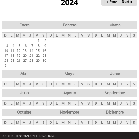
ú
2024
« Prev
Next »
l
s
a
q
p
u
e
a
Enero
Febrero
Marzo
d
s
a
D
L
M
M
J
V
S
D
L
M
M
J
V
S
D
L
M
M
J
V
S
p
1
2
3
4
5
6
7
8
9
r
10
11
12
13
14
15
16
i
17
18
19
20
21
22
23
24
25
26
27
28
29
30
n
31
c
Abril
Mayo
Junio
i
p
D
L
M
M
J
V
S
D
L
M
M
J
V
S
D
L
M
M
J
V
S
a
Julio
Agosto
Septiembre
l
D
L
M
M
J
V
S
D
L
M
M
J
V
S
D
L
M
M
J
V
S
e
Octubre
Noviembre
Diciembre
s
D
L
M
M
J
V
S
D
L
M
M
J
V
S
D
L
M
M
J
V
S
COPYRIGHT © 2026 UNITED NATIONS