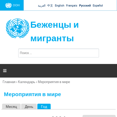
Jump to navigation
ООН
العربية
中文
English
Français
Русский
Español
Беженцы и
мигранты
П
Ф
о
о
и
р
с
к
м

а
п
Главная
›
Календарь
›
Мероприятия в мире
о
Вы
и
здесь
с
Мероприятия в мире
к
а
Месяц
День
Год
(активная вкладка)
Г
л