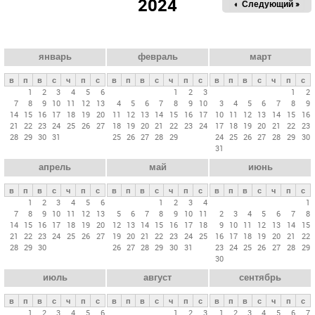
2024
« Пред.
Следующий »
а
в
н
ы
январь
февраль
март
е
в
п
в
с
ч
п
с
в
п
в
с
ч
п
с
в
п
в
с
ч
п
с
в
1
2
3
4
5
6
1
2
3
1
2
7
8
9
10
11
12
13
4
5
6
7
8
9
10
3
4
5
6
7
8
9
к
14
15
16
17
18
19
20
11
12
13
14
15
16
17
10
11
12
13
14
15
16
л
21
22
23
24
25
26
27
18
19
20
21
22
23
24
17
18
19
20
21
22
23
28
29
30
31
25
26
27
28
29
24
25
26
27
28
29
30
а
31
д
апрель
май
июнь
к
и
в
п
в
с
ч
п
с
в
п
в
с
ч
п
с
в
п
в
с
ч
п
с
1
2
3
4
5
6
1
2
3
4
1
7
8
9
10
11
12
13
5
6
7
8
9
10
11
2
3
4
5
6
7
8
14
15
16
17
18
19
20
12
13
14
15
16
17
18
9
10
11
12
13
14
15
21
22
23
24
25
26
27
19
20
21
22
23
24
25
16
17
18
19
20
21
22
28
29
30
26
27
28
29
30
31
23
24
25
26
27
28
29
30
июль
август
сентябрь
в
п
в
с
ч
п
с
в
п
в
с
ч
п
с
в
п
в
с
ч
п
с
1
2
3
4
5
6
1
2
3
1
2
3
4
5
6
7