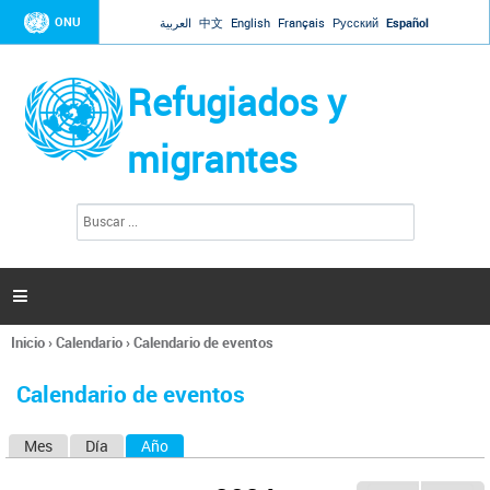
Jump to navigation
ONU
العربية
中文
English
Français
Русский
Español
Refugiados y
migrantes
B
F
u
o
s
r
c
a
m
r

u
l
Inicio
›
Calendario
›
Calendario de eventos
a
Se
r
encuentra
i
Calendario de eventos
usted
o
aquí
d
Mes
Día
Año
(solapa activa)
S
e
b
o