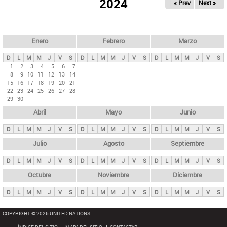
ú
2024
« Prev
Next »
l
s
a
q
p
u
e
a
Enero
Febrero
Marzo
d
s
a
D
L
M
M
J
V
S
D
L
M
M
J
V
S
D
L
M
M
J
V
S
p
1
2
3
4
5
6
7
8
9
10
11
12
13
14
r
15
16
17
18
19
20
21
i
22
23
24
25
26
27
28
29
30
n
Abril
Mayo
Junio
c
i
D
L
M
M
J
V
S
D
L
M
M
J
V
S
D
L
M
M
J
V
S
p
Julio
Agosto
Septiembre
a
D
L
M
M
J
V
S
D
L
M
M
J
V
S
D
L
M
M
J
V
S
l
e
Octubre
Noviembre
Diciembre
s
D
L
M
M
J
V
S
D
L
M
M
J
V
S
D
L
M
M
J
V
S
COPYRIGHT © 2026 UNITED NATIONS