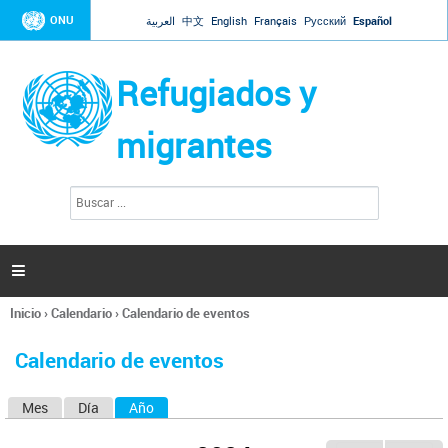
Jump to navigation
ONU
العربية
中文
English
Français
Русский
Español
Refugiados y
migrantes
B
F
u
o
s
r
c
a
m
r

u
l
Inicio
›
Calendario
›
Calendario de eventos
a
Se
r
encuentra
i
Calendario de eventos
usted
o
aquí
d
Mes
Día
Año
(solapa activa)
S
e
b
o