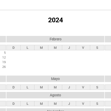
2024
Febrero
D
L
M
M
J
V
S
5
12
19
26
Mayo
D
L
M
M
J
V
S
Agosto
D
L
M
M
J
V
S