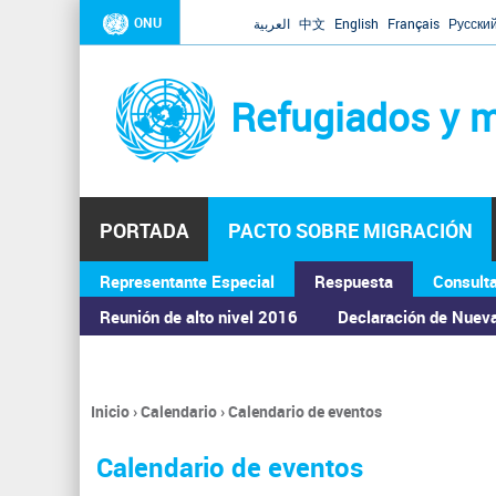
ONU
العربية
中文
English
Français
Русски
Refugiados y m
PORTADA
PACTO SOBRE MIGRACIÓN
Representante Especial
Respuesta
Consult
ASAMBLEA GENERAL
Reunión de alto nivel 2016
Declaración de Nuev
Inicio
›
Calendario
›
Calendario de eventos
Se
encuentra
Calendario de eventos
usted