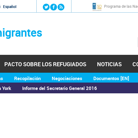
Jump to navigation
Programa de las Nac
й
Español
igrantes
PACTO SOBRE LOS REFUGIADOS
NOTICIAS
C
as
Recopilación
Negociaciones
Documentos [EN]
a York
Informe del Secretario General 2016