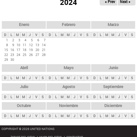
ú
2024
« Prev
Next »
l
s
a
q
p
u
e
a
Enero
Febrero
Marzo
d
s
a
D
L
M
M
J
V
S
D
L
M
M
J
V
S
D
L
M
M
J
V
S
p
1
2
3
4
5
6
7
8
9
10
11
12
13
14
r
15
16
17
18
19
20
21
i
22
23
24
25
26
27
28
29
30
n
Abril
Mayo
Junio
c
i
D
L
M
M
J
V
S
D
L
M
M
J
V
S
D
L
M
M
J
V
S
p
Julio
Agosto
Septiembre
a
D
L
M
M
J
V
S
D
L
M
M
J
V
S
D
L
M
M
J
V
S
l
e
Octubre
Noviembre
Diciembre
s
D
L
M
M
J
V
S
D
L
M
M
J
V
S
D
L
M
M
J
V
S
COPYRIGHT © 2026 UNITED NATIONS