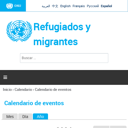
Jump to navigation
ONU
العربية
中文
English
Français
Русский
Español
Refugiados y
migrantes
B
F
u
o
s
r
c
a
m
r

u
l
Inicio
›
Calendario
›
Calendario de eventos
a
Se
r
encuentra
i
Calendario de eventos
usted
o
aquí
d
Mes
Día
Año
(solapa activa)
S
e
b
o