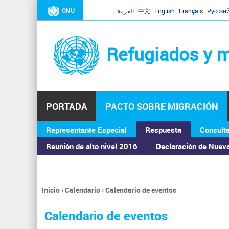
ONU
العربية
中文
English
Français
Русски
Refugiados y m
PORTADA
PACTO SOBRE MIGRACIÓN
Representante Especial
Respuesta
Consult
ASAMBLEA GENERAL
Reunión de alto nivel 2016
Declaración de Nuev
Inicio
›
Calendario
›
Calendario de eventos
Se
encuentra
Calendario de eventos
usted