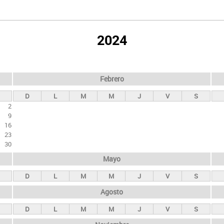
2024
Febrero
D
L
M
M
J
V
S
2
9
16
23
30
Mayo
D
L
M
M
J
V
S
Agosto
D
L
M
M
J
V
S