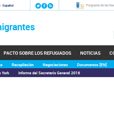
Jump to navigation
Programa de las Nac
й
Español
igrantes
PACTO SOBRE LOS REFUGIADOS
NOTICIAS
C
as
Recopilación
Negociaciones
Documentos [EN]
a York
Informe del Secretario General 2016