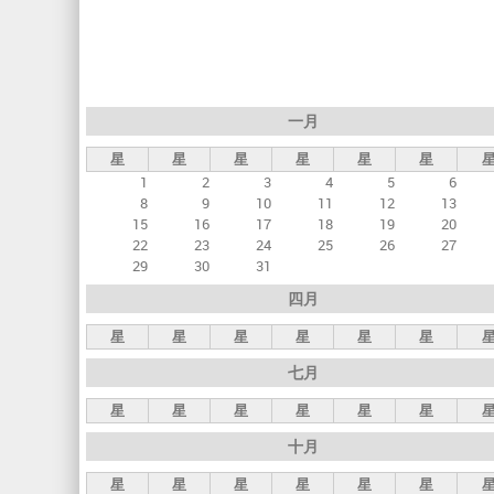
标
签
一月
星
星
星
星
星
星
1
2
3
4
5
6
8
9
10
11
12
13
15
16
17
18
19
20
22
23
24
25
26
27
29
30
31
四月
星
星
星
星
星
星
七月
星
星
星
星
星
星
十月
星
星
星
星
星
星