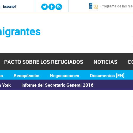
Jump to navigation
Programa de las Nac
й
Español
igrantes
PACTO SOBRE LOS REFUGIADOS
NOTICIAS
C
as
Recopilación
Negociaciones
Documentos [EN]
a York
Informe del Secretario General 2016