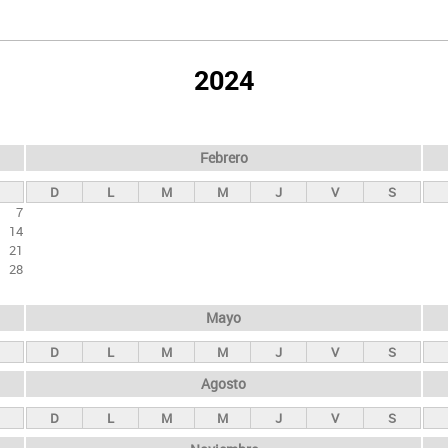
2024
Febrero
D
L
M
M
J
V
S
7
14
21
28
Mayo
D
L
M
M
J
V
S
Agosto
D
L
M
M
J
V
S