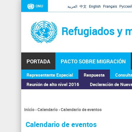
ONU
العربية
中文
English
Français
Русски
Refugiados y m
PORTADA
PACTO SOBRE MIGRACIÓN
Representante Especial
Respuesta
Consult
ASAMBLEA GENERAL
Reunión de alto nivel 2016
Declaración de Nuev
Inicio
›
Calendario
›
Calendario de eventos
Se
encuentra
Calendario de eventos
usted