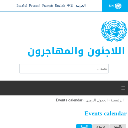
Jump to navigation
العربية
中文
English
Français
Русский
Español
UN
اللاجئون والمهاجرون
ا
ب
س
ح
ت
ث
م
ا

ر
ة
الرئيسية
›
الجدول الزمني
›
Events calendar
أنت
ا
هنا
ل
Events calendar
ب
ح
ا
بالشهر
باليوم
السنة
(علامة التبويب النشطة)
ث