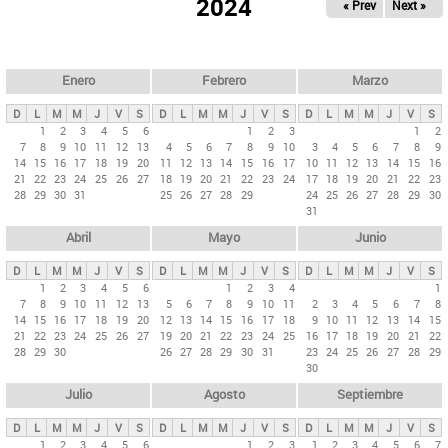
ú
2024
« Prev
Next »
l
s
a
q
p
u
e
a
Enero
Febrero
Marzo
d
s
a
D
L
M
M
J
V
S
D
L
M
M
J
V
S
D
L
M
M
J
V
S
p
1
2
3
4
5
6
1
2
3
1
2
7
8
9
10
11
12
13
4
5
6
7
8
9
10
3
4
5
6
7
8
9
r
14
15
16
17
18
19
20
11
12
13
14
15
16
17
10
11
12
13
14
15
16
i
21
22
23
24
25
26
27
18
19
20
21
22
23
24
17
18
19
20
21
22
23
28
29
30
31
25
26
27
28
29
24
25
26
27
28
29
30
n
31
c
Abril
Mayo
Junio
i
p
D
L
M
M
J
V
S
D
L
M
M
J
V
S
D
L
M
M
J
V
S
1
2
3
4
5
6
1
2
3
4
1
a
7
8
9
10
11
12
13
5
6
7
8
9
10
11
2
3
4
5
6
7
8
l
14
15
16
17
18
19
20
12
13
14
15
16
17
18
9
10
11
12
13
14
15
21
22
23
24
25
26
27
19
20
21
22
23
24
25
16
17
18
19
20
21
22
e
28
29
30
26
27
28
29
30
31
23
24
25
26
27
28
29
s
30
Julio
Agosto
Septiembre
D
L
M
M
J
V
S
D
L
M
M
J
V
S
D
L
M
M
J
V
S
1
2
3
4
5
6
1
2
3
1
2
3
4
5
6
7