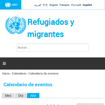
Jump to navigation
ONU
العربية
中文
English
Français
Русский
Español
Refugiados y
migrantes
B
F
u
o
s
r
c
a
m
r

u
l
Inicio
›
Calendario
›
Calendario de eventos
a
Se
r
encuentra
i
Calendario de eventos
usted
o
aquí
d
Mes
Día
Año
(solapa activa)
S
e
b
o