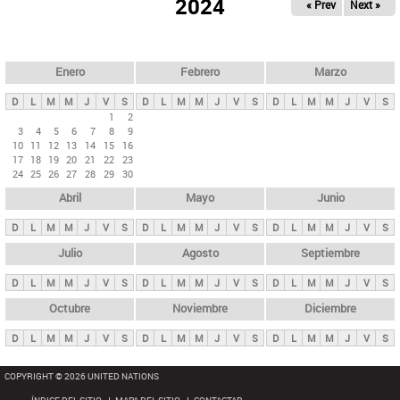
ú
2024
« Prev
Next »
l
s
a
q
p
u
e
a
Enero
Febrero
Marzo
d
s
a
D
L
M
M
J
V
S
D
L
M
M
J
V
S
D
L
M
M
J
V
S
p
1
2
3
4
5
6
7
8
9
r
10
11
12
13
14
15
16
i
17
18
19
20
21
22
23
24
25
26
27
28
29
30
n
Abril
Mayo
Junio
c
i
D
L
M
M
J
V
S
D
L
M
M
J
V
S
D
L
M
M
J
V
S
p
Julio
Agosto
Septiembre
a
D
L
M
M
J
V
S
D
L
M
M
J
V
S
D
L
M
M
J
V
S
l
e
Octubre
Noviembre
Diciembre
s
D
L
M
M
J
V
S
D
L
M
M
J
V
S
D
L
M
M
J
V
S
COPYRIGHT © 2026 UNITED NATIONS