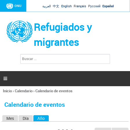
Jump to navigation
ONU
العربية
中文
English
Français
Русский
Español
Refugiados y
migrantes
B
F
u
o
s
r
c
a
m
r

u
l
Inicio
›
Calendario
›
Calendario de eventos
a
Se
r
encuentra
i
Calendario de eventos
usted
o
aquí
d
Mes
Día
Año
(solapa activa)
S
e
b
o