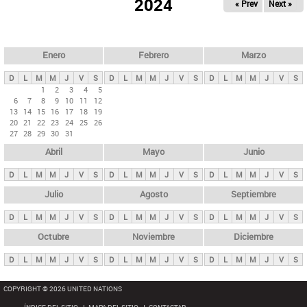
ú
2024
« Prev
Next »
l
s
a
q
p
u
e
a
Enero
Febrero
Marzo
d
s
a
D
L
M
M
J
V
S
D
L
M
M
J
V
S
D
L
M
M
J
V
S
p
1
2
3
4
5
6
7
8
9
10
11
12
r
13
14
15
16
17
18
19
i
20
21
22
23
24
25
26
27
28
29
30
31
n
Abril
Mayo
Junio
c
i
D
L
M
M
J
V
S
D
L
M
M
J
V
S
D
L
M
M
J
V
S
p
Julio
Agosto
Septiembre
a
D
L
M
M
J
V
S
D
L
M
M
J
V
S
D
L
M
M
J
V
S
l
e
Octubre
Noviembre
Diciembre
s
D
L
M
M
J
V
S
D
L
M
M
J
V
S
D
L
M
M
J
V
S
COPYRIGHT © 2026 UNITED NATIONS