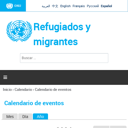
Jump to navigation
ONU
العربية
中文
English
Français
Русский
Español
Refugiados y
migrantes
B
F
u
o
s
r
c
a
m
r

u
l
Inicio
›
Calendario
›
Calendario de eventos
a
Se
r
encuentra
i
Calendario de eventos
usted
o
aquí
d
Mes
Día
Año
(solapa activa)
S
e
b
o