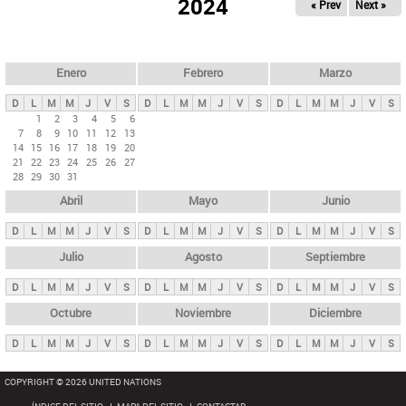
ú
2024
« Prev
Next »
l
s
a
q
p
u
e
a
Enero
Febrero
Marzo
d
s
a
D
L
M
M
J
V
S
D
L
M
M
J
V
S
D
L
M
M
J
V
S
p
1
2
3
4
5
6
7
8
9
10
11
12
13
r
14
15
16
17
18
19
20
i
21
22
23
24
25
26
27
28
29
30
31
n
Abril
Mayo
Junio
c
i
D
L
M
M
J
V
S
D
L
M
M
J
V
S
D
L
M
M
J
V
S
p
Julio
Agosto
Septiembre
a
D
L
M
M
J
V
S
D
L
M
M
J
V
S
D
L
M
M
J
V
S
l
e
Octubre
Noviembre
Diciembre
s
D
L
M
M
J
V
S
D
L
M
M
J
V
S
D
L
M
M
J
V
S
COPYRIGHT © 2026 UNITED NATIONS