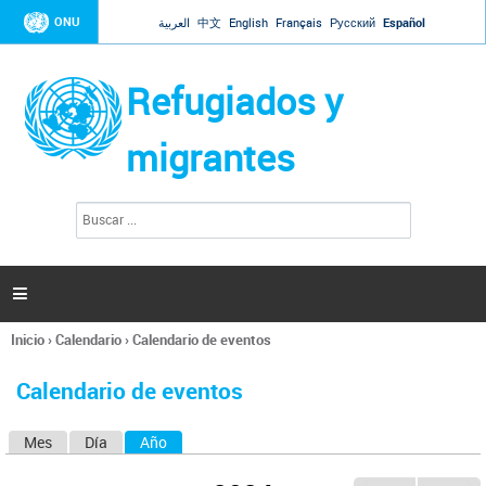
Jump to navigation
ONU
العربية
中文
English
Français
Русский
Español
Refugiados y
migrantes
B
F
u
o
s
r
c
a
m
r

u
l
Inicio
›
Calendario
›
Calendario de eventos
a
Se
r
encuentra
i
Calendario de eventos
usted
o
aquí
d
Mes
Día
Año
(solapa activa)
S
e
b
o