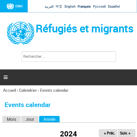
Jump to navigation
ONU
العربية
中文
English
Français
Русский
Español
Réfugiés et migrants
R
F
e
o
c
r
h
e
m
r

u
c
l
h
Accueil
›
Calendrier
›
Events calendar
a
e
Vous
r
i
êtes
r
Events calendar
ici
e
d
Mois
Jour
Année
(onglet actif)
O
e
r
n
e
2024
« Préc.
Suiv. »
g