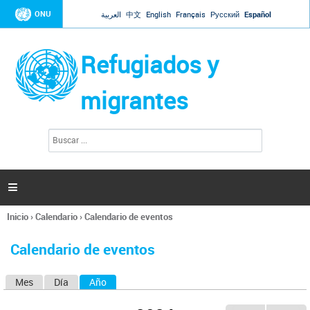
Jump to navigation
ONU
العربية
中文
English
Français
Русский
Español
Refugiados y
migrantes
B
F
u
o
s
r
c
a
m
r

u
l
Inicio
›
Calendario
›
Calendario de eventos
a
Se
r
encuentra
i
Calendario de eventos
usted
o
aquí
d
Mes
Día
Año
(solapa activa)
S
e
b
o