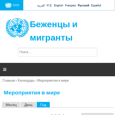
Jump to navigation
ООН
العربية
中文
English
Français
Русский
Español
Беженцы и
мигранты
П
Ф
о
о
и
р
с
к
м

а
п
Главная
›
Календарь
›
Мероприятия в мире
о
Вы
и
здесь
с
Мероприятия в мире
к
а
Месяц
День
Год
(активная вкладка)
Г
л