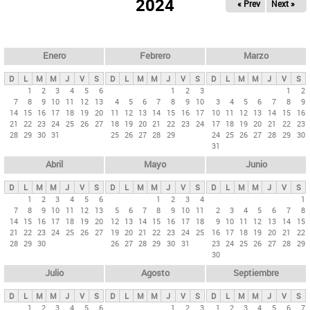
ú
2024
« Prev
Next »
l
s
a
q
p
u
e
a
Enero
Febrero
Marzo
d
s
a
D
L
M
M
J
V
S
D
L
M
M
J
V
S
D
L
M
M
J
V
S
p
1
2
3
4
5
6
1
2
3
1
2
7
8
9
10
11
12
13
4
5
6
7
8
9
10
3
4
5
6
7
8
9
r
14
15
16
17
18
19
20
11
12
13
14
15
16
17
10
11
12
13
14
15
16
i
21
22
23
24
25
26
27
18
19
20
21
22
23
24
17
18
19
20
21
22
23
28
29
30
31
25
26
27
28
29
24
25
26
27
28
29
30
n
31
c
Abril
Mayo
Junio
i
p
D
L
M
M
J
V
S
D
L
M
M
J
V
S
D
L
M
M
J
V
S
1
2
3
4
5
6
1
2
3
4
1
a
7
8
9
10
11
12
13
5
6
7
8
9
10
11
2
3
4
5
6
7
8
l
14
15
16
17
18
19
20
12
13
14
15
16
17
18
9
10
11
12
13
14
15
21
22
23
24
25
26
27
19
20
21
22
23
24
25
16
17
18
19
20
21
22
e
28
29
30
26
27
28
29
30
31
23
24
25
26
27
28
29
s
30
Julio
Agosto
Septiembre
D
L
M
M
J
V
S
D
L
M
M
J
V
S
D
L
M
M
J
V
S
1
2
3
4
5
6
1
2
3
1
2
3
4
5
6
7