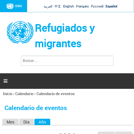
Jump to navigation
ONU
العربية
中文
English
Français
Русский
Español
Refugiados y
migrantes
B
F
u
o
s
r
c
a
m
r

u
l
Inicio
›
Calendario
›
Calendario de eventos
a
Se
r
encuentra
i
Calendario de eventos
usted
o
aquí
d
Mes
Día
Año
(solapa activa)
S
e
b
o