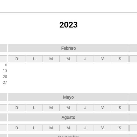
2023
Febrero
D
L
M
M
J
V
S
6
13
20
27
Mayo
D
L
M
M
J
V
S
Agosto
D
L
M
M
J
V
S