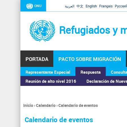
ONU
العربية
中文
English
Français
Русски
Refugiados y m
PORTADA
PACTO SOBRE MIGRACIÓN
Representante Especial
Respuesta
Consult
ASAMBLEA GENERAL
Reunión de alto nivel 2016
Declaración de Nuev
Inicio
›
Calendario
›
Calendario de eventos
Se
encuentra
Calendario de eventos
usted