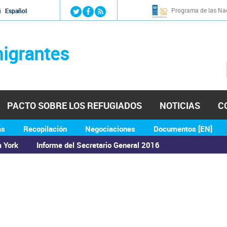
Jump to navigation
Programa de las Nac
й
Español
igrantes
PACTO SOBRE LOS REFUGIADOS
NOTICIAS
C
as
Recopilación
Negociaciones
Documentos [EN]
a York
Informe del Secretario General 2016