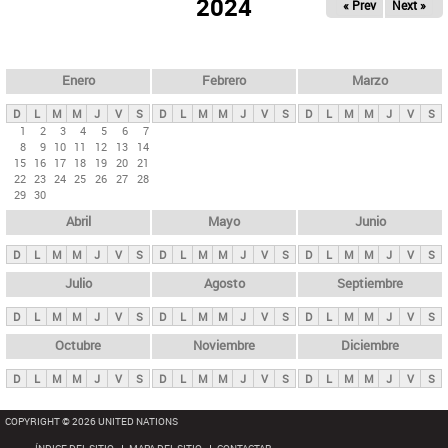
ú
2024
« Prev
Next »
l
s
a
q
p
u
e
a
Enero
Febrero
Marzo
d
s
a
D
L
M
M
J
V
S
D
L
M
M
J
V
S
D
L
M
M
J
V
S
p
1
2
3
4
5
6
7
8
9
10
11
12
13
14
r
15
16
17
18
19
20
21
i
22
23
24
25
26
27
28
29
30
n
Abril
Mayo
Junio
c
i
D
L
M
M
J
V
S
D
L
M
M
J
V
S
D
L
M
M
J
V
S
p
Julio
Agosto
Septiembre
a
D
L
M
M
J
V
S
D
L
M
M
J
V
S
D
L
M
M
J
V
S
l
e
Octubre
Noviembre
Diciembre
s
D
L
M
M
J
V
S
D
L
M
M
J
V
S
D
L
M
M
J
V
S
COPYRIGHT © 2026 UNITED NATIONS