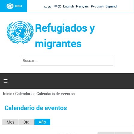
Jump to navigation
ONU
العربية
中文
English
Français
Русский
Español
Refugiados y
migrantes
B
F
u
o
s
r
c
a
m
r

u
l
Inicio
›
Calendario
›
Calendario de eventos
a
Se
r
encuentra
i
Calendario de eventos
usted
o
aquí
d
Mes
Día
Año
(solapa activa)
S
e
b
o