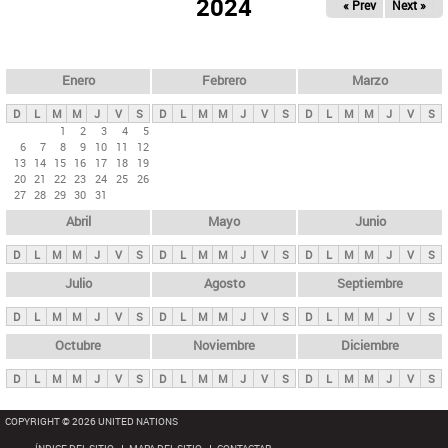
ú
2024
« Prev
Next »
l
s
a
q
p
u
e
a
Enero
Febrero
Marzo
d
s
a
D
L
M
M
J
V
S
D
L
M
M
J
V
S
D
L
M
M
J
V
S
p
1
2
3
4
5
6
7
8
9
10
11
12
r
13
14
15
16
17
18
19
i
20
21
22
23
24
25
26
27
28
29
30
31
n
Abril
Mayo
Junio
c
i
D
L
M
M
J
V
S
D
L
M
M
J
V
S
D
L
M
M
J
V
S
p
Julio
Agosto
Septiembre
a
D
L
M
M
J
V
S
D
L
M
M
J
V
S
D
L
M
M
J
V
S
l
e
Octubre
Noviembre
Diciembre
s
D
L
M
M
J
V
S
D
L
M
M
J
V
S
D
L
M
M
J
V
S
COPYRIGHT © 2026 UNITED NATIONS