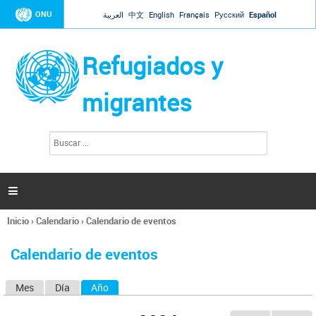
Jump to navigation
ONU
العربية
中文
English
Français
Русский
Español
Refugiados y
migrantes
B
F
u
o
s
r
c
a
m
r

u
l
Inicio
›
Calendario
›
Calendario de eventos
a
Se
r
encuentra
i
Calendario de eventos
usted
o
aquí
d
Mes
Día
Año
(solapa activa)
S
e
b
o