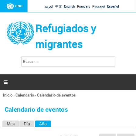
Jump to navigation
ONU
العربية
中文
English
Français
Русский
Español
Refugiados y
migrantes
B
F
u
o
s
r
c
a
m
r

u
l
Inicio
›
Calendario
›
Calendario de eventos
a
Se
r
encuentra
i
Calendario de eventos
usted
o
aquí
d
Mes
Día
Año
(solapa activa)
S
e
b
o