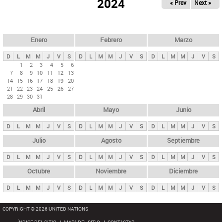
ú
2024
« Prev
Next »
l
s
a
q
p
u
e
a
Enero
Febrero
Marzo
d
s
a
D
L
M
M
J
V
S
D
L
M
M
J
V
S
D
L
M
M
J
V
S
p
1
2
3
4
5
6
7
8
9
10
11
12
13
r
14
15
16
17
18
19
20
i
21
22
23
24
25
26
27
28
29
30
31
n
Abril
Mayo
Junio
c
i
D
L
M
M
J
V
S
D
L
M
M
J
V
S
D
L
M
M
J
V
S
p
Julio
Agosto
Septiembre
a
D
L
M
M
J
V
S
D
L
M
M
J
V
S
D
L
M
M
J
V
S
l
e
Octubre
Noviembre
Diciembre
s
D
L
M
M
J
V
S
D
L
M
M
J
V
S
D
L
M
M
J
V
S
COPYRIGHT © 2026 UNITED NATIONS