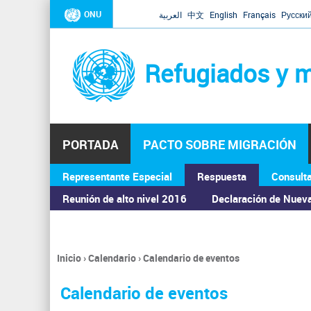
ONU
العربية
中文
English
Français
Русски
Refugiados y m
PORTADA
PACTO SOBRE MIGRACIÓN
Representante Especial
Respuesta
Consult
ASAMBLEA GENERAL
Reunión de alto nivel 2016
Declaración de Nuev
Inicio
›
Calendario
›
Calendario de eventos
Se
encuentra
Calendario de eventos
usted