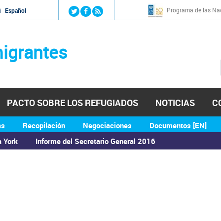
Jump to navigation
Programa de las Nac
й
Español
igrantes
PACTO SOBRE LOS REFUGIADOS
NOTICIAS
C
as
Recopilación
Negociaciones
Documentos [EN]
a York
Informe del Secretario General 2016