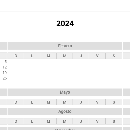
2024
Febrero
D
L
M
M
J
V
S
5
12
19
26
Mayo
D
L
M
M
J
V
S
Agosto
D
L
M
M
J
V
S