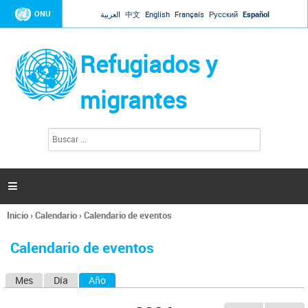
Jump to navigation
ONU
العربية
中文
English
Français
Русский
Español
Refugiados y
migrantes
B
F
u
o
s
r
c
a
m
r

u
l
Inicio
›
Calendario
›
Calendario de eventos
a
Se
r
encuentra
i
Calendario de eventos
usted
o
aquí
d
Mes
Día
Año
(solapa activa)
S
e
b
o