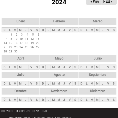
ú
2024
« Prev
Next »
l
s
a
q
p
u
e
a
Enero
Febrero
Marzo
d
s
a
D
L
M
M
J
V
S
D
L
M
M
J
V
S
D
L
M
M
J
V
S
p
1
2
3
4
5
6
7
8
9
10
11
12
13
r
14
15
16
17
18
19
20
i
21
22
23
24
25
26
27
28
29
30
n
Abril
Mayo
Junio
c
i
D
L
M
M
J
V
S
D
L
M
M
J
V
S
D
L
M
M
J
V
S
p
Julio
Agosto
Septiembre
a
D
L
M
M
J
V
S
D
L
M
M
J
V
S
D
L
M
M
J
V
S
l
e
Octubre
Noviembre
Diciembre
s
D
L
M
M
J
V
S
D
L
M
M
J
V
S
D
L
M
M
J
V
S
COPYRIGHT © 2026 UNITED NATIONS