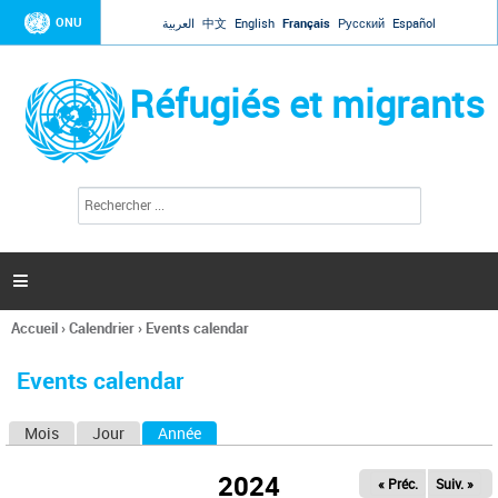
Jump to navigation
ONU
العربية
中文
English
Français
Русский
Español
Réfugiés et migrants
R
F
e
o
c
r
h
e
m
r

u
c
l
h
Accueil
›
Calendrier
›
Events calendar
a
e
Vous
r
i
êtes
r
Events calendar
ici
e
d
Mois
Jour
Année
(onglet actif)
O
e
r
n
e
2024
« Préc.
Suiv. »
g