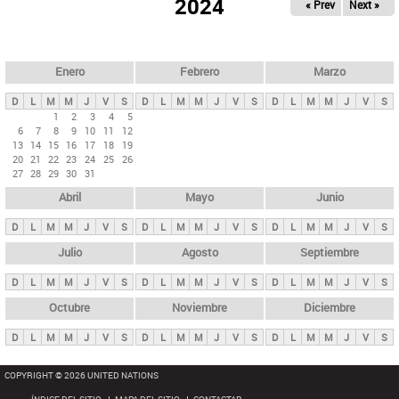
ú
2024
« Prev
Next »
l
s
a
q
p
u
e
a
Enero
Febrero
Marzo
d
s
a
D
L
M
M
J
V
S
D
L
M
M
J
V
S
D
L
M
M
J
V
S
p
1
2
3
4
5
6
7
8
9
10
11
12
r
13
14
15
16
17
18
19
i
20
21
22
23
24
25
26
27
28
29
30
31
n
Abril
Mayo
Junio
c
i
D
L
M
M
J
V
S
D
L
M
M
J
V
S
D
L
M
M
J
V
S
p
Julio
Agosto
Septiembre
a
D
L
M
M
J
V
S
D
L
M
M
J
V
S
D
L
M
M
J
V
S
l
e
Octubre
Noviembre
Diciembre
s
D
L
M
M
J
V
S
D
L
M
M
J
V
S
D
L
M
M
J
V
S
COPYRIGHT © 2026 UNITED NATIONS