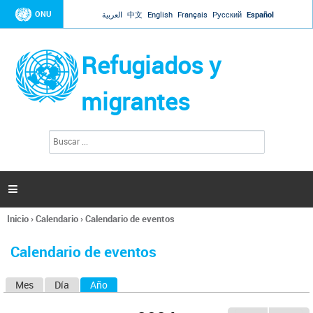
Jump to navigation
ONU
العربية
中文
English
Français
Русский
Español
Refugiados y
migrantes
B
F
u
o
s
r
c
a
m
r

u
l
Inicio
›
Calendario
›
Calendario de eventos
a
Se
r
encuentra
i
Calendario de eventos
usted
o
aquí
d
Mes
Día
Año
(solapa activa)
S
e
b
o