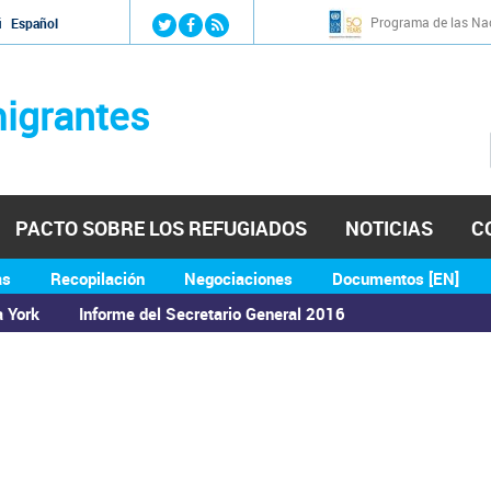
Jump to navigation
Programa de las Nac
й
Español
igrantes
PACTO SOBRE LOS REFUGIADOS
NOTICIAS
C
as
Recopilación
Negociaciones
Documentos [EN]
a York
Informe del Secretario General 2016