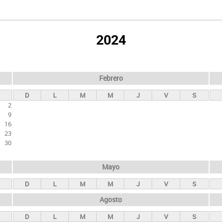
2024
Febrero
D
L
M
M
J
V
S
2
9
16
23
30
Mayo
D
L
M
M
J
V
S
Agosto
D
L
M
M
J
V
S