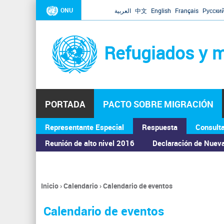
ONU
العربية
中文
English
Français
Русски
Refugiados y m
PORTADA
PACTO SOBRE MIGRACIÓN
Representante Especial
Respuesta
Consult
ASAMBLEA GENERAL
Reunión de alto nivel 2016
Declaración de Nuev
Inicio
›
Calendario
›
Calendario de eventos
Se
encuentra
Calendario de eventos
usted