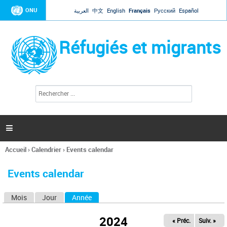
Jump to navigation
ONU
العربية
中文
English
Français
Русский
Español
Réfugiés et migrants
R
F
e
o
c
r
h
e
m
r

u
c
l
h
Accueil
›
Calendrier
›
Events calendar
a
e
Vous
r
i
êtes
r
Events calendar
ici
e
d
Mois
Jour
Année
(onglet actif)
O
e
r
n
e
2024
« Préc.
Suiv. »
g