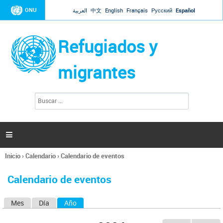
Jump to navigation
ONU
العربية
中文
English
Français
Русский
Español
Refugiados y
migrantes
B
F
u
o
s
r
c
a
m
r

u
l
Inicio
›
Calendario
›
Calendario de eventos
a
Se
r
encuentra
i
Calendario de eventos
usted
o
aquí
d
Mes
Día
Año
(solapa activa)
S
e
b
o