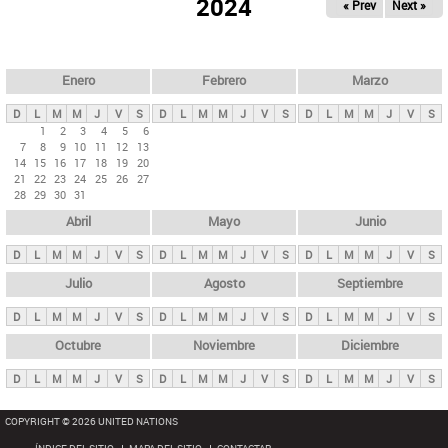
ú
2024
« Prev
Next »
l
s
a
q
p
u
e
a
Enero
Febrero
Marzo
d
s
a
D
L
M
M
J
V
S
D
L
M
M
J
V
S
D
L
M
M
J
V
S
p
1
2
3
4
5
6
7
8
9
10
11
12
13
r
14
15
16
17
18
19
20
i
21
22
23
24
25
26
27
28
29
30
31
n
Abril
Mayo
Junio
c
i
D
L
M
M
J
V
S
D
L
M
M
J
V
S
D
L
M
M
J
V
S
p
Julio
Agosto
Septiembre
a
D
L
M
M
J
V
S
D
L
M
M
J
V
S
D
L
M
M
J
V
S
l
e
Octubre
Noviembre
Diciembre
s
D
L
M
M
J
V
S
D
L
M
M
J
V
S
D
L
M
M
J
V
S
COPYRIGHT © 2026 UNITED NATIONS