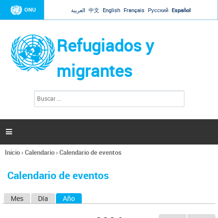
Jump to navigation
ONU
العربية
中文
English
Français
Русский
Español
Refugiados y
migrantes
B
F
u
o
s
r
c
a
m
r

u
l
Inicio
›
Calendario
›
Calendario de eventos
a
Se
r
encuentra
i
Calendario de eventos
usted
o
aquí
d
Mes
Día
Año
(solapa activa)
S
e
b
o