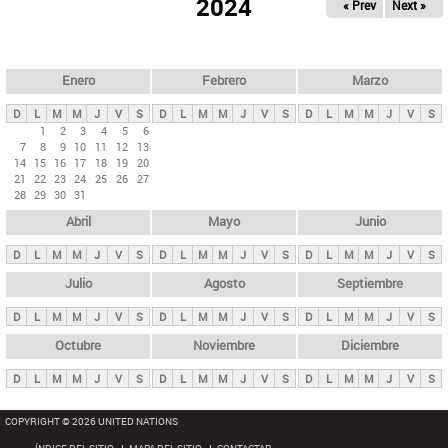
ú
2024
« Prev
Next »
l
s
a
q
p
u
e
a
Enero
Febrero
Marzo
d
s
a
D
L
M
M
J
V
S
D
L
M
M
J
V
S
D
L
M
M
J
V
S
p
1
2
3
4
5
6
7
8
9
10
11
12
13
r
14
15
16
17
18
19
20
i
21
22
23
24
25
26
27
28
29
30
31
n
Abril
Mayo
Junio
c
i
D
L
M
M
J
V
S
D
L
M
M
J
V
S
D
L
M
M
J
V
S
p
Julio
Agosto
Septiembre
a
D
L
M
M
J
V
S
D
L
M
M
J
V
S
D
L
M
M
J
V
S
l
e
Octubre
Noviembre
Diciembre
s
D
L
M
M
J
V
S
D
L
M
M
J
V
S
D
L
M
M
J
V
S
COPYRIGHT © 2026 UNITED NATIONS