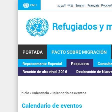
ONU
العربية
中文
English
Français
Русски
Refugiados y m
PORTADA
PACTO SOBRE MIGRACIÓN
Representante Especial
Respuesta
Consult
ASAMBLEA GENERAL
Reunión de alto nivel 2016
Declaración de Nuev
Inicio
›
Calendario
›
Calendario de eventos
Se
encuentra
Calendario de eventos
usted