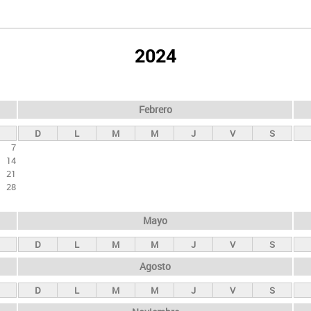
2024
Febrero
D
L
M
M
J
V
S
7
14
21
28
Mayo
D
L
M
M
J
V
S
Agosto
D
L
M
M
J
V
S