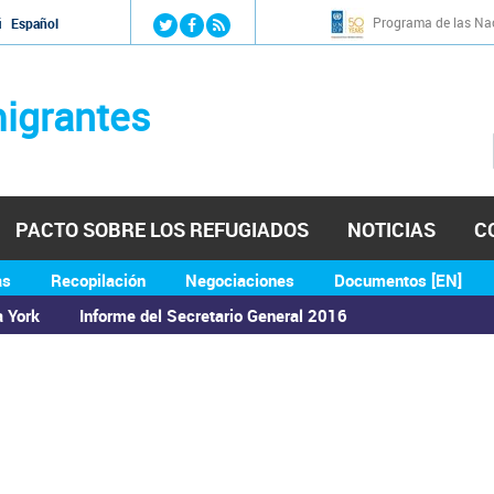
Jump to navigation
Programa de las Nac
й
Español
igrantes
PACTO SOBRE LOS REFUGIADOS
NOTICIAS
C
as
Recopilación
Negociaciones
Documentos [EN]
a York
Informe del Secretario General 2016