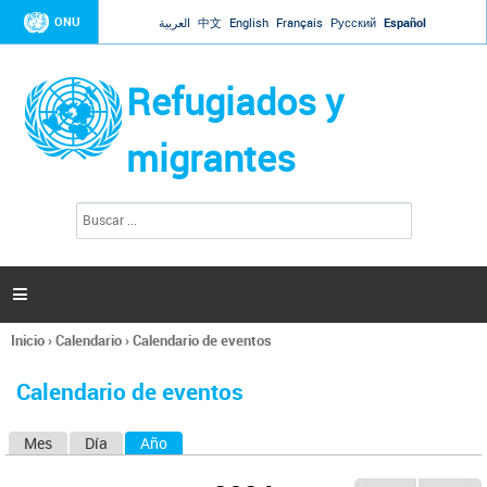
Jump to navigation
ONU
العربية
中文
English
Français
Русский
Español
Refugiados y
migrantes
B
F
u
o
s
r
c
a
m
r

u
l
Inicio
›
Calendario
›
Calendario de eventos
a
Se
r
encuentra
i
Calendario de eventos
usted
o
aquí
d
Mes
Día
Año
(solapa activa)
S
e
b
o