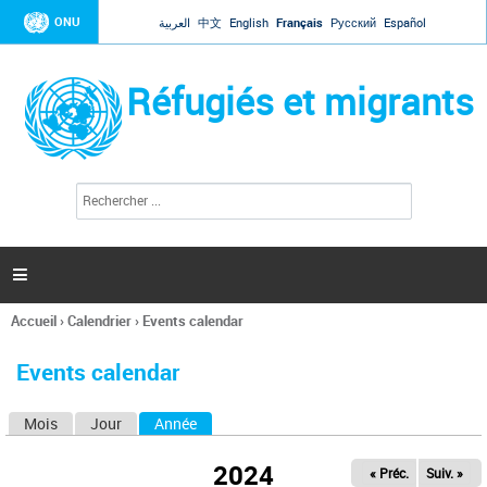
Jump to navigation
ONU
العربية
中文
English
Français
Русский
Español
Réfugiés et migrants
R
F
e
o
c
r
h
e
m
r

u
c
l
h
Accueil
›
Calendrier
›
Events calendar
a
e
Vous
r
i
êtes
r
Events calendar
ici
e
d
Mois
Jour
Année
(onglet actif)
O
e
r
n
e
2024
« Préc.
Suiv. »
g