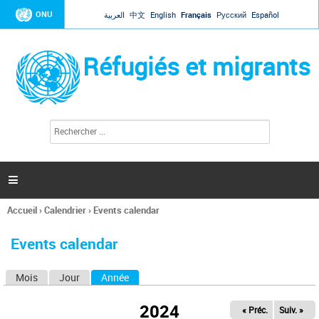
Jump to navigation
ONU
العربية
中文
English
Français
Русский
Español
Réfugiés et migrants
R
F
e
o
c
r
h
e
m
r

u
c
l
h
Accueil
›
Calendrier
›
Events calendar
a
e
Vous
r
i
êtes
r
Events calendar
ici
e
d
Mois
Jour
Année
(onglet actif)
O
e
r
n
e
2024
« Préc.
Suiv. »
g