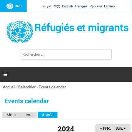
Jump to navigation
ONU
العربية
中文
English
Français
Русский
Español
Réfugiés et migrants
R
F
e
o
c
r
h
e
m
r

u
c
l
h
Accueil
›
Calendrier
›
Events calendar
a
e
Vous
r
i
êtes
r
Events calendar
ici
e
d
Mois
Jour
Année
(onglet actif)
O
e
r
n
e
2024
« Préc.
Suiv. »
g