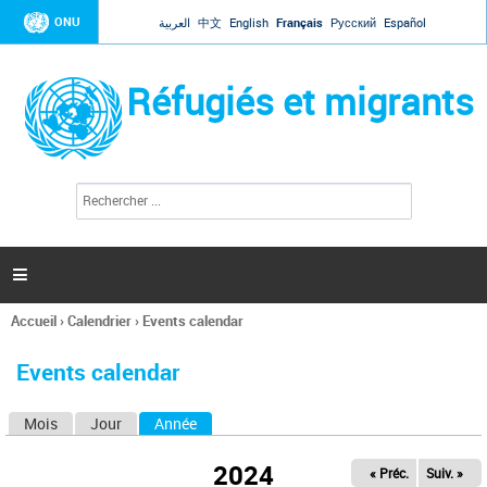
Jump to navigation
ONU
العربية
中文
English
Français
Русский
Español
Réfugiés et migrants
R
F
e
o
c
r
h
e
m
r

u
c
l
h
Accueil
›
Calendrier
›
Events calendar
a
e
Vous
r
i
êtes
r
Events calendar
ici
e
d
Mois
Jour
Année
(onglet actif)
O
e
r
n
e
2024
« Préc.
Suiv. »
g