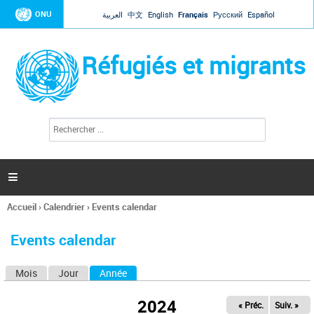
Jump to navigation
ONU
العربية
中文
English
Français
Русский
Español
Réfugiés et migrants
R
F
e
o
c
r
h
e
m
r

u
c
l
h
Accueil
›
Calendrier
›
Events calendar
a
e
Vous
r
i
êtes
r
Events calendar
ici
e
d
Mois
Jour
Année
(onglet actif)
O
e
r
n
e
2024
« Préc.
Suiv. »
g