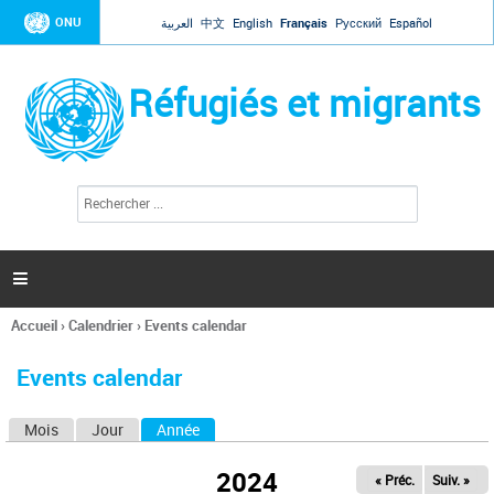
Jump to navigation
ONU
العربية
中文
English
Français
Русский
Español
Réfugiés et migrants
R
F
e
o
c
r
h
e
m
r

u
c
l
h
Accueil
›
Calendrier
›
Events calendar
a
e
Vous
r
i
êtes
r
Events calendar
ici
e
d
Mois
Jour
Année
(onglet actif)
O
e
r
n
e
2024
« Préc.
Suiv. »
g