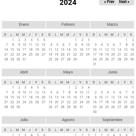
ú
2024
« Prev
Next »
l
s
a
q
p
u
e
a
Enero
Febrero
Marzo
d
s
a
D
L
M
M
J
V
S
D
L
M
M
J
V
S
D
L
M
M
J
V
S
p
1
2
3
4
5
6
1
2
3
1
2
7
8
9
10
11
12
13
4
5
6
7
8
9
10
3
4
5
6
7
8
9
r
14
15
16
17
18
19
20
11
12
13
14
15
16
17
10
11
12
13
14
15
16
i
21
22
23
24
25
26
27
18
19
20
21
22
23
24
17
18
19
20
21
22
23
28
29
30
31
25
26
27
28
29
24
25
26
27
28
29
30
n
31
c
Abril
Mayo
Junio
i
p
D
L
M
M
J
V
S
D
L
M
M
J
V
S
D
L
M
M
J
V
S
1
2
3
4
5
6
1
2
3
4
1
a
7
8
9
10
11
12
13
5
6
7
8
9
10
11
2
3
4
5
6
7
8
l
14
15
16
17
18
19
20
12
13
14
15
16
17
18
9
10
11
12
13
14
15
21
22
23
24
25
26
27
19
20
21
22
23
24
25
16
17
18
19
20
21
22
e
28
29
30
26
27
28
29
30
31
23
24
25
26
27
28
29
s
30
Julio
Agosto
Septiembre
D
L
M
M
J
V
S
D
L
M
M
J
V
S
D
L
M
M
J
V
S
1
2
3
4
5
6
1
2
3
1
2
3
4
5
6
7