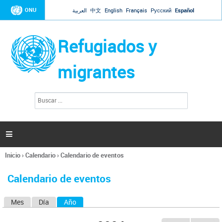
Jump to navigation
ONU
العربية
中文
English
Français
Русский
Español
Refugiados y
migrantes
B
F
u
o
s
r
c
a
m
r

u
l
Inicio
›
Calendario
›
Calendario de eventos
a
Se
r
encuentra
i
Calendario de eventos
usted
o
aquí
d
Mes
Día
Año
(solapa activa)
S
e
b
o