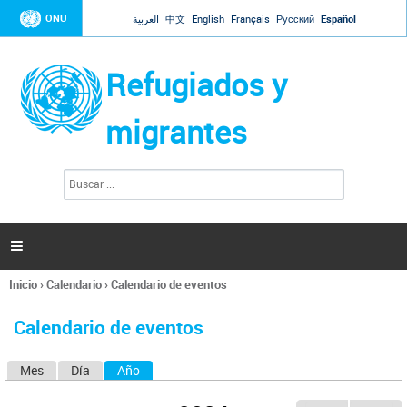
Jump to navigation
ONU
العربية
中文
English
Français
Русский
Español
Refugiados y
migrantes
B
F
u
o
s
r
c
a
m
r

u
l
Inicio
›
Calendario
›
Calendario de eventos
a
Se
r
encuentra
i
Calendario de eventos
usted
o
aquí
d
Mes
Día
Año
(solapa activa)
S
e
b
o