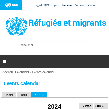
Jump to navigation
ONU
العربية
中文
English
Français
Русский
Español
Réfugiés et migrants
R
F
e
o
c
r
h
e
m
r

u
c
l
h
Accueil
›
Calendrier
›
Events calendar
a
e
Vous
r
i
êtes
r
Events calendar
ici
e
d
Mois
Jour
Année
(onglet actif)
O
e
r
n
e
2024
« Préc.
Suiv. »
g