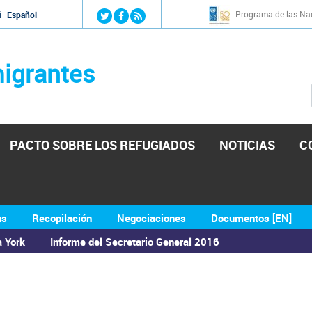
Jump to navigation
Programa de las Nac
й
Español
igrantes
PACTO SOBRE LOS REFUGIADOS
NOTICIAS
C
as
Recopilación
Negociaciones
Documentos [EN]
a York
Informe del Secretario General 2016