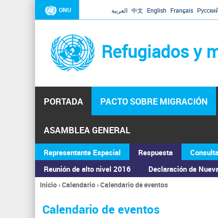
ONU
العربية
中文
English
Français
Русски
Refugiados y m
PORTADA
PACTO SOBRE MIGRACIÓN
ASAMBLEA GENERAL
Representante Especial
Respuesta
Consult
Reunión de alto nivel 2016
Declaración de Nuev
Inicio
›
Calendario
›
Calendario de eventos
Se
encuentra
Calendario de eventos
usted