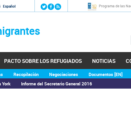
Jump to navigation
Programa de las Nac
й
Español
igrantes
PACTO SOBRE LOS REFUGIADOS
NOTICIAS
C
as
Recopilación
Negociaciones
Documentos [EN]
a York
Informe del Secretario General 2016