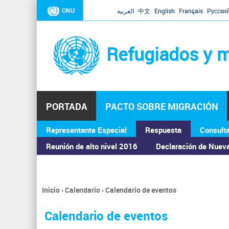
ONU
العربية
中文
English
Français
Русски
Refugiados y m
PORTADA
PACTO SOBRE MIGRACIÓN
Representante Especial
Respuesta
Consult
ASAMBLEA GENERAL
Reunión de alto nivel 2016
Declaración de Nuev
Inicio
›
Calendario
›
Calendario de eventos
Se
encuentra
Calendario de eventos
usted