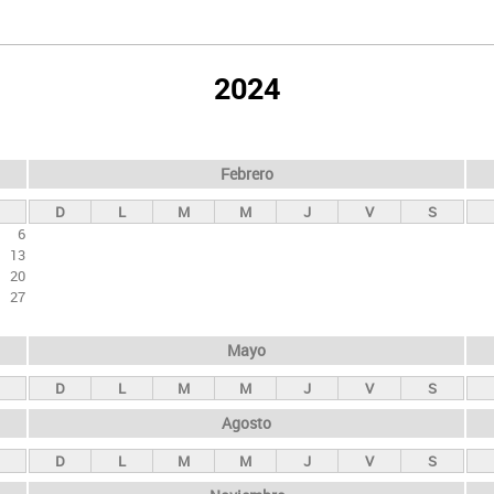
2024
Febrero
D
L
M
M
J
V
S
6
13
20
27
Mayo
D
L
M
M
J
V
S
Agosto
D
L
M
M
J
V
S