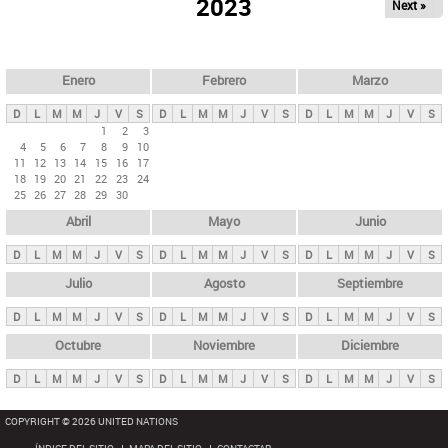
ú
2023
Next »
l
s
a
q
p
u
e
a
Enero
Febrero
Marzo
d
s
a
D
L
M
M
J
V
S
D
L
M
M
J
V
S
D
L
M
M
J
V
S
p
1
2
3
4
5
6
7
8
9
10
r
11
12
13
14
15
16
17
i
18
19
20
21
22
23
24
25
26
27
28
29
30
n
Abril
Mayo
Junio
c
i
D
L
M
M
J
V
S
D
L
M
M
J
V
S
D
L
M
M
J
V
S
p
Julio
Agosto
Septiembre
a
D
L
M
M
J
V
S
D
L
M
M
J
V
S
D
L
M
M
J
V
S
l
e
Octubre
Noviembre
Diciembre
s
D
L
M
M
J
V
S
D
L
M
M
J
V
S
D
L
M
M
J
V
S
COPYRIGHT © 2026 UNITED NATIONS