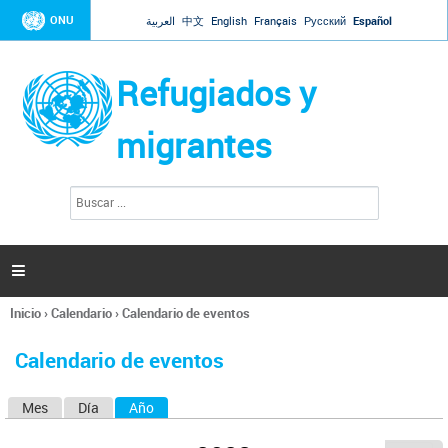
Jump to navigation
ONU
العربية
中文
English
Français
Русский
Español
Refugiados y
migrantes
B
F
u
o
s
r
c
a
m
r

u
l
Inicio
›
Calendario
›
Calendario de eventos
a
Se
r
encuentra
i
Calendario de eventos
usted
o
aquí
d
Mes
Día
Año
(solapa activa)
S
e
b
o