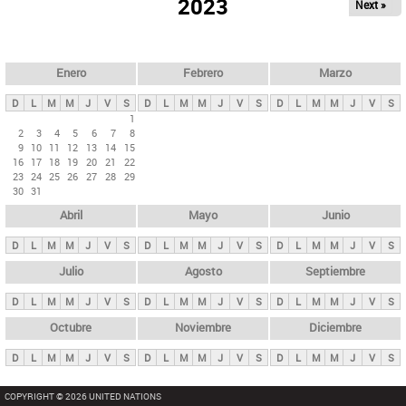
ú
2023
Next »
l
s
a
q
p
u
e
a
Enero
Febrero
Marzo
d
s
a
D
L
M
M
J
V
S
D
L
M
M
J
V
S
D
L
M
M
J
V
S
p
1
2
3
4
5
6
7
8
r
9
10
11
12
13
14
15
i
16
17
18
19
20
21
22
23
24
25
26
27
28
29
n
30
31
c
Abril
Mayo
Junio
i
p
D
L
M
M
J
V
S
D
L
M
M
J
V
S
D
L
M
M
J
V
S
a
Julio
Agosto
Septiembre
l
D
L
M
M
J
V
S
D
L
M
M
J
V
S
D
L
M
M
J
V
S
e
Octubre
Noviembre
Diciembre
s
D
L
M
M
J
V
S
D
L
M
M
J
V
S
D
L
M
M
J
V
S
COPYRIGHT © 2026 UNITED NATIONS