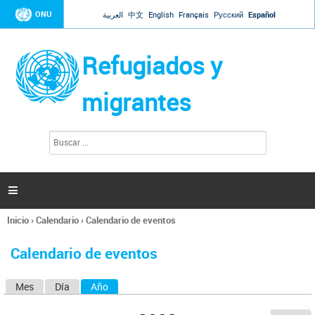
Jump to navigation
ONU
العربية
中文
English
Français
Русский
Español
Refugiados y
migrantes
B
F
u
o
s
r
c
a
m
r

u
l
Inicio
›
Calendario
›
Calendario de eventos
a
Se
r
encuentra
i
Calendario de eventos
usted
o
aquí
d
Mes
Día
Año
(solapa activa)
S
e
b
o