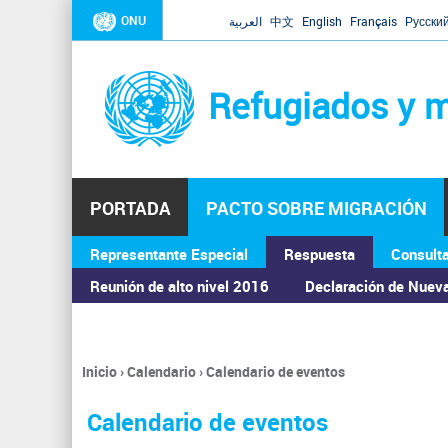
ONU
العربية
中文
English
Français
Русски
Refugiados y m
PORTADA
PACTO SOBRE MIGRACIÓN
Representante Especial
Respuesta
Consult
ASAMBLEA GENERAL
Reunión de alto nivel 2016
Declaración de Nuev
Inicio
›
Calendario
›
Calendario de eventos
Se
encuentra
Calendario de eventos
usted