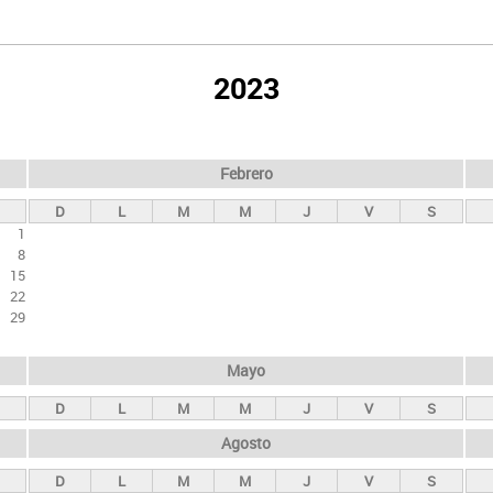
2023
Febrero
D
L
M
M
J
V
S
1
8
15
22
29
Mayo
D
L
M
M
J
V
S
Agosto
D
L
M
M
J
V
S