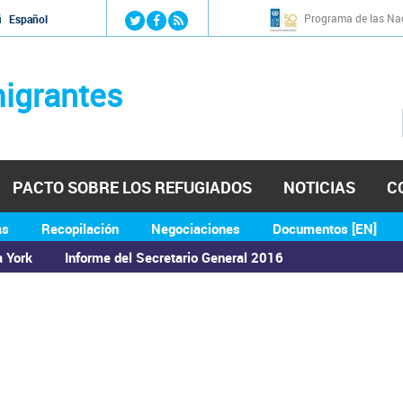
Jump to navigation
Programa de las Nac
й
Español
igrantes
PACTO SOBRE LOS REFUGIADOS
NOTICIAS
C
as
Recopilación
Negociaciones
Documentos [EN]
a York
Informe del Secretario General 2016